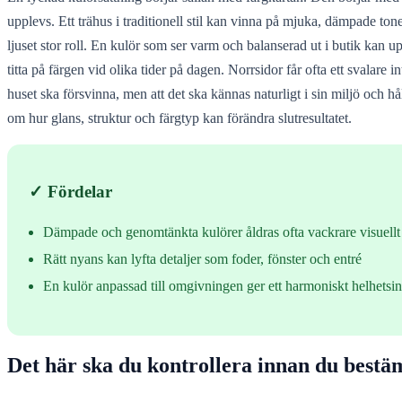
upplevs. Ett trähus i traditionell stil kan vinna på mjuka, dämpade to
ljuset stor roll. En kulör som ser varm och balanserad ut i butik kan up
titta på färgen vid olika tider på dagen. Norrsidor får ofta ett svalar
huset ska försvinna, men att det ska kännas naturligt i sin miljö och h
om hur glans, struktur och färgtyp kan förändra slutresultatet.
✓ Fördelar
Dämpade och genomtänkta kulörer åldras ofta vackrare visuellt
Rätt nyans kan lyfta detaljer som foder, fönster och entré
En kulör anpassad till omgivningen ger ett harmoniskt helhetsi
Det här ska du kontrollera innan du best