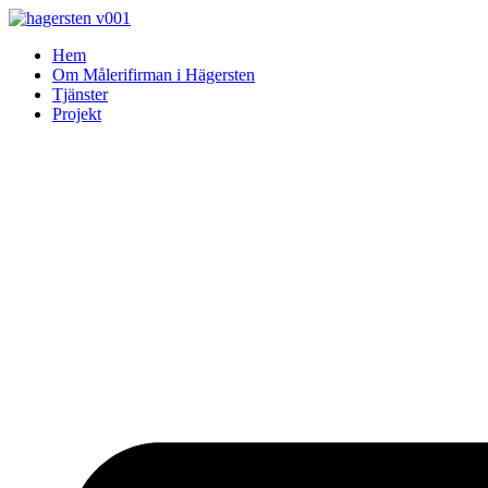
Skip
to
Hem
content
Om Målerifirman i Hägersten
Tjänster
Projekt