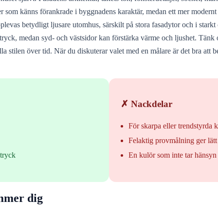
ner som känns förankrade i byggnadens karaktär, medan ett mer modernt h
plevas betydligt ljusare utomhus, särskilt på stora fasadytor och i starkt
e intryck, medan syd- och västsidor kan förstärka värme och ljushet. Tän
ålla stilen över tid. När du diskuterar valet med en målare är det bra a
✗ Nackdelar
För skarpa eller trendstyrda k
Felaktig provmålning ger lätt 
ntryck
En kulör som inte tar hänsyn 
ämmer dig