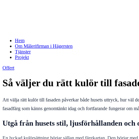
Hem
Om Målerifirman i Hägersten
Tjänster
Projekt
Offert
Så väljer du rätt kulör till fasa
Att välja rätt kulör till fasaden påverkar både husets uttryck, hur väl de
fasadfärg som känns genomtänkt idag och fortfarande fungerar om må
Utgå från husets stil, ljusförhållanden och
En lyckad kulörsättning börjar sällan med färgkartan. Den börjar med h