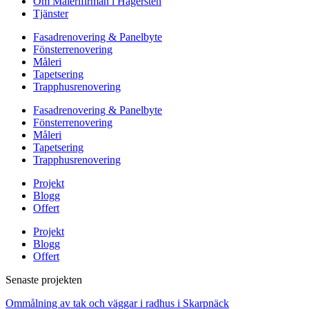
Om Målerifirman i Hägersten
Tjänster
Fasadrenovering & Panelbyte
Fönsterrenovering
Måleri
Tapetsering
Trapphusrenovering
Fasadrenovering & Panelbyte
Fönsterrenovering
Måleri
Tapetsering
Trapphusrenovering
Projekt
Blogg
Offert
Projekt
Blogg
Offert
Senaste projekten
Ommålning av tak och väggar i radhus i Skarpnäck