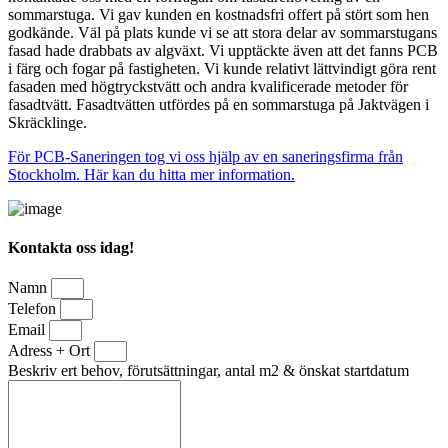
sommarstuga. Vi gav kunden en kostnadsfri offert på stört som hen
godkände. Väl på plats kunde vi se att stora delar av sommarstugans
fasad hade drabbats av algväxt. Vi upptäckte även att det fanns PCB
i färg och fogar på fastigheten. Vi kunde relativt lättvindigt göra rent
fasaden med högtryckstvätt och andra kvalificerade metoder för
fasadtvätt. Fasadtvätten utfördes på en sommarstuga på Jaktvägen i
Skräcklinge.
För PCB-Saneringen tog vi oss hjälp av en saneringsfirma från
Stockholm. Här kan du hitta mer information.
Kontakta oss idag!
Namn
Telefon
Email
Adress + Ort
Beskriv ert behov, förutsättningar, antal m2 & önskat startdatum