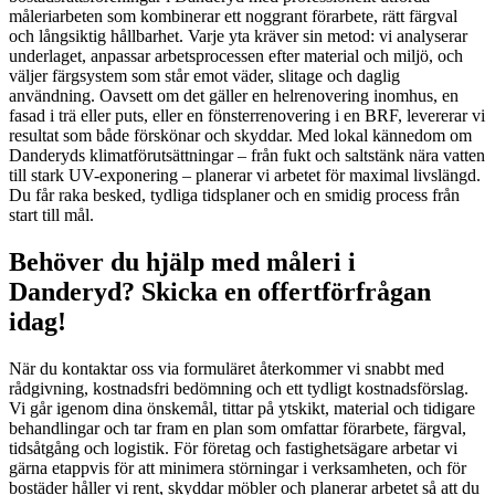
måleriarbeten som kombinerar ett noggrant förarbete, rätt färgval
och långsiktig hållbarhet. Varje yta kräver sin metod: vi analyserar
underlaget, anpassar arbetsprocessen efter material och miljö, och
väljer färgsystem som står emot väder, slitage och daglig
användning. Oavsett om det gäller en helrenovering inomhus, en
fasad i trä eller puts, eller en fönsterrenovering i en BRF, levererar vi
resultat som både förskönar och skyddar. Med lokal kännedom om
Danderyds klimatförutsättningar – från fukt och saltstänk nära vatten
till stark UV-exponering – planerar vi arbetet för maximal livslängd.
Du får raka besked, tydliga tidsplaner och en smidig process från
start till mål.
Behöver du hjälp med måleri i
Danderyd? Skicka en offertförfrågan
idag!
När du kontaktar oss via formuläret återkommer vi snabbt med
rådgivning, kostnadsfri bedömning och ett tydligt kostnadsförslag.
Vi går igenom dina önskemål, tittar på ytskikt, material och tidigare
behandlingar och tar fram en plan som omfattar förarbete, färgval,
tidsåtgång och logistik. För företag och fastighetsägare arbetar vi
gärna etappvis för att minimera störningar i verksamheten, och för
bostäder håller vi rent, skyddar möbler och planerar arbetet så att du