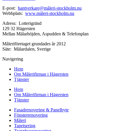
E-post:
hantverkare@måleri-stockholm.nu
Webbplats:
www.måleri-stockholm.nu
Adress: Lotterigränd
129 32 Hägersten
Mellan Mälarhöjden, Aspudden & Telefonplan
Måleriföretaget grundades år 2012
Säte: Mälardalen, Sverige
Navigering
Hem
Om Målerifirman i Hägersten
Tjänster
Hem
Om Målerifirman i Hägersten
Tjänster
Fasadrenovering & Panelbyte
Fönsterrenovering
Måleri
Tapetsering
Trapphusrenovering