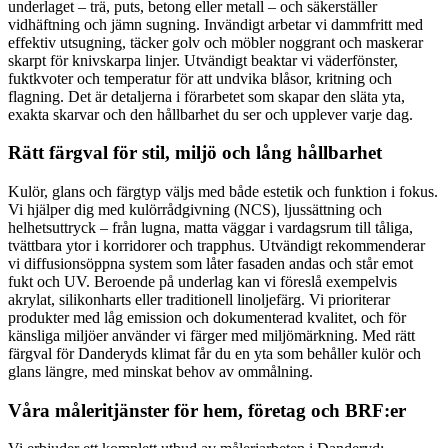
underlaget – trä, puts, betong eller metall – och säkerställer
vidhäftning och jämn sugning. Invändigt arbetar vi dammfritt med
effektiv utsugning, täcker golv och möbler noggrant och maskerar
skarpt för knivskarpa linjer. Utvändigt beaktar vi väderfönster,
fuktkvoter och temperatur för att undvika blåsor, kritning och
flagning. Det är detaljerna i förarbetet som skapar den släta yta,
exakta skarvar och den hållbarhet du ser och upplever varje dag.
Rätt färgval för stil, miljö och lång hållbarhet
Kulör, glans och färgtyp väljs med både estetik och funktion i fokus.
Vi hjälper dig med kulörrådgivning (NCS), ljussättning och
helhetsuttryck – från lugna, matta väggar i vardagsrum till tåliga,
tvättbara ytor i korridorer och trapphus. Utvändigt rekommenderar
vi diffusionsöppna system som låter fasaden andas och står emot
fukt och UV. Beroende på underlag kan vi föreslå exempelvis
akrylat, silikonharts eller traditionell linoljefärg. Vi prioriterar
produkter med låg emission och dokumenterad kvalitet, och för
känsliga miljöer använder vi färger med miljömärkning. Med rätt
färgval för Danderyds klimat får du en yta som behåller kulör och
glans längre, med minskat behov av ommålning.
Våra måleritjänster för hem, företag och BRF:er