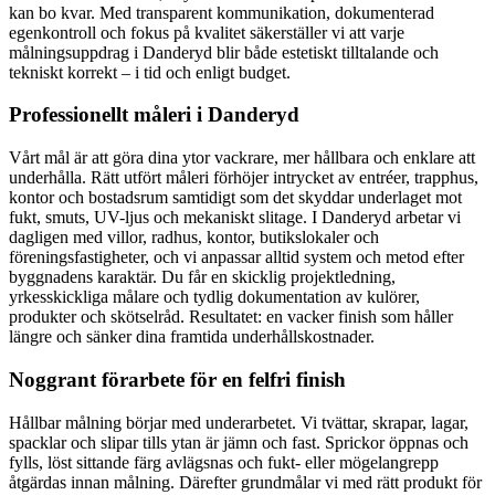
kan bo kvar. Med transparent kommunikation, dokumenterad
egenkontroll och fokus på kvalitet säkerställer vi att varje
målningsuppdrag i Danderyd blir både estetiskt tilltalande och
tekniskt korrekt – i tid och enligt budget.
Professionellt måleri i Danderyd
Vårt mål är att göra dina ytor vackrare, mer hållbara och enklare att
underhålla. Rätt utfört måleri förhöjer intrycket av entréer, trapphus,
kontor och bostadsrum samtidigt som det skyddar underlaget mot
fukt, smuts, UV-ljus och mekaniskt slitage. I Danderyd arbetar vi
dagligen med villor, radhus, kontor, butikslokaler och
föreningsfastigheter, och vi anpassar alltid system och metod efter
byggnadens karaktär. Du får en skicklig projektledning,
yrkesskickliga målare och tydlig dokumentation av kulörer,
produkter och skötselråd. Resultatet: en vacker finish som håller
längre och sänker dina framtida underhållskostnader.
Noggrant förarbete för en felfri finish
Hållbar målning börjar med underarbetet. Vi tvättar, skrapar, lagar,
spacklar och slipar tills ytan är jämn och fast. Sprickor öppnas och
fylls, löst sittande färg avlägsnas och fukt- eller mögelangrepp
åtgärdas innan målning. Därefter grundmålar vi med rätt produkt för