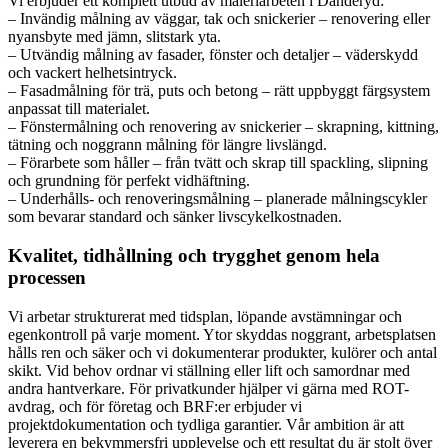
Vi erbjuder ett komplett utbud av måleriarbeten i Danderyd:
– Invändig målning av väggar, tak och snickerier – renovering eller
nyansbyte med jämn, slitstark yta.
– Utvändig målning av fasader, fönster och detaljer – väderskydd
och vackert helhetsintryck.
– Fasadmålning för trä, puts och betong – rätt uppbyggt färgsystem
anpassat till materialet.
– Fönstermålning och renovering av snickerier – skrapning, kittning,
tätning och noggrann målning för längre livslängd.
– Förarbete som håller – från tvätt och skrap till spackling, slipning
och grundning för perfekt vidhäftning.
– Underhålls- och renoveringsmålning – planerade målningscykler
som bevarar standard och sänker livscykelkostnaden.
Kvalitet, tidhållning och trygghet genom hela
processen
Vi arbetar strukturerat med tidsplan, löpande avstämningar och
egenkontroll på varje moment. Ytor skyddas noggrant, arbetsplatsen
hålls ren och säker och vi dokumenterar produkter, kulörer och antal
skikt. Vid behov ordnar vi ställning eller lift och samordnar med
andra hantverkare. För privatkunder hjälper vi gärna med ROT-
avdrag, och för företag och BRF:er erbjuder vi
projektdokumentation och tydliga garantier. Vår ambition är att
leverera en bekymmersfri upplevelse och ett resultat du är stolt över