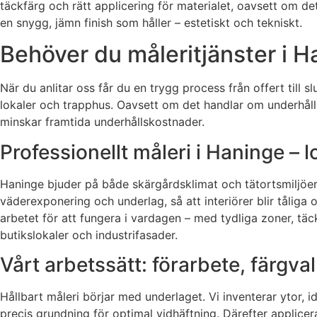
täckfärg och rätt applicering för materialet, oavsett om d
en snygg, jämn finish som håller – estetiskt och tekniskt.
Behöver du måleritjänster i H
När du anlitar oss får du en trygg process från offert till s
lokaler och trapphus. Oavsett om det handlar om underhållsmå
minskar framtida underhållskostnader.
Professionellt måleri i Haninge – l
Haninge bjuder på både skärgårdsklimat och tätortsmiljöer, 
väderexponering och underlag, så att interiörer blir tåliga
arbetet för att fungera i vardagen – med tydliga zoner, täc
butikslokaler och industrifasader.
Vårt arbetssätt: förarbete, färgval 
Hållbart måleri börjar med underlaget. Vi inventerar ytor, i
precis grundning för optimal vidhäftning. Därefter applicer