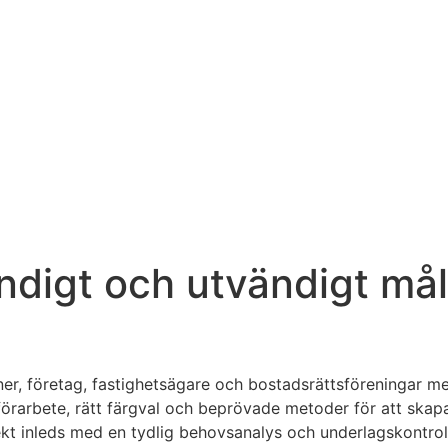
ändigt och utvändigt må
ner, företag, fastighetsägare och bostadsrättsföreningar me
förarbete, rätt färgval och beprövade metoder för att skapa
kt inleds med en tydlig behovsanalys och underlagskontroll f