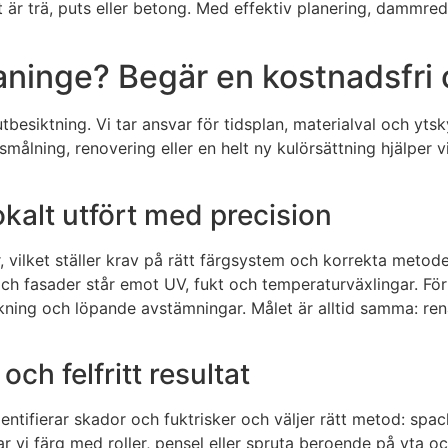
et är trä, puts eller betong. Med effektiv planering, dammr
aninge? Begär en kostnadsfri o
lutbesiktning. Vi tar ansvar för tidsplan, materialval och yt
lning, renovering eller en helt ny kulörsättning hjälper vi 
okalt utfört med precision
vilket ställer krav på rätt färgsystem och korrekta metoder
 och fasader står emot UV, fukt och temperaturväxlingar. För
kning och löpande avstämningar. Målet är alltid samma: rena 
och felfritt resultat
dentifierar skador och fuktrisker och väljer rätt metod: spa
ar vi färg med roller, pensel eller spruta beroende på yta o