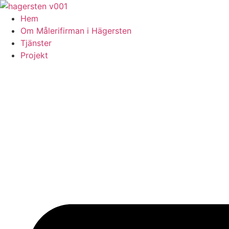
Skip
to
Hem
content
Om Målerifirman i Hägersten
Tjänster
Projekt