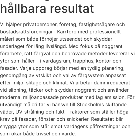
hållbara resultat
Vi hjälper privatpersoner, företag, fastighetsägare och
bostadsrättsföreningar i Kärrtorp med professionellt
måleri som både förhöjer utseendet och skyddar
underlaget för lång livslängd. Med fokus på noggrant
förarbete, rätt färgval och beprövade metoder levererar vi
ytor som håller – i vardagsrum, trapphus, kontor och
fasader. Varje uppdrag börjar med en tydlig planering,
genomgång av ytskikt och val av färgsystem anpassat
efter miljö, slitage och klimat. Vi arbetar dammreducerat
vid slipning, täcker och skyddar noggrant och använder
moderna, miljöanpassade produkter med låg emission. För
utvändigt måleri tar vi hänsyn till Stockholms skiftande
väder, UV-strålning och fukt – faktorer som ställer höga
krav på fasader, fönster och snickerier. Resultatet blir
snygga ytor som står emot vardagens påfrestningar och
som ökar både trivsel och värde.