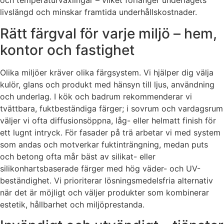
och temperaturväxlingar – vilket förlänger underlagets
livslängd och minskar framtida underhållskostnader.
Rätt färgval för varje miljö – hem,
kontor och fastighet
Olika miljöer kräver olika färgsystem. Vi hjälper dig välja
kulör, glans och produkt med hänsyn till ljus, användning
och underlag. I kök och badrum rekommenderar vi
tvättbara, fuktbeständiga färger; i sovrum och vardagsrum
väljer vi ofta diffusionsöppna, låg- eller helmatt finish för
ett lugnt intryck. För fasader på trä arbetar vi med system
som andas och motverkar fuktinträngning, medan puts
och betong ofta mår bäst av silikat- eller
silikonhartsbaserade färger med hög väder- och UV-
beständighet. Vi prioriterar lösningsmedelsfria alternativ
när det är möjligt och väljer produkter som kombinerar
estetik, hållbarhet och miljöprestanda.