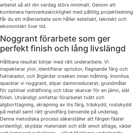
arbetet så att din vardag störs minimalt. Genom att
kombinera hantverksskicklighet med pålitlig projektledning
får du ett måleriarbete som håller estetiskt, tekniskt och
ekonomiskt över tid.
Noggrant förarbete som ger
perfekt finish och lång livslängd
Hållbara resultat börjar med rätt underarbete. Vi
inspekterar ytor, identifierar sprickor, flagnande färg och
fuktskador, och åtgärdar orsaken innan målning. Inomhus
spacklar vi noggrant, slipar dammreducerat, grundmålar
för optimal vidhäftning och tätar skarvar för en jämn, slät
finish. Utvändigt omfattar förarbetet tvätt och
algborttagning, skrapning av lös färg, träskydd, rostskydd
på metall samt rätt grundfärg beroende på underlag.
Denna metodiska process säkerställer att färgen fäster
ordentligt, skyddar materialet och står emot slitage, väder