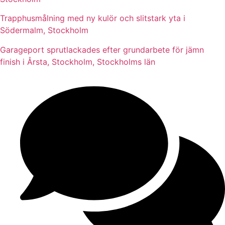
Trapphusmålning med ny kulör och slitstark yta i
Södermalm, Stockholm
Garageport sprutlackades efter grundarbete för jämn
finish i Årsta, Stockholm, Stockholms län